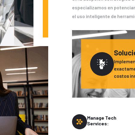
especializamos en potenciar
el uso inteligente de herram
Soluci
Implemen
exactamen
costos in
Manage Tech
Services: