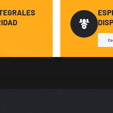
NTEGRALES
ESPE
RIDAD
DIS
Co